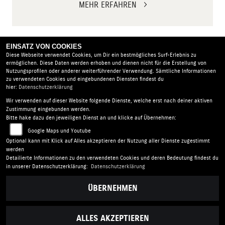
MEHR ERFAHREN
EINSATZ VON COOKIES
Diese Webseite verwendet Cookies, um Dir ein bestmögliches Surf-Erlebnis zu
ermöglichen. Diese Daten werden erhoben und dienen nicht für die Erstellung von
Nutzungsprofilen oder anderer weiterführender Verwendung. Sämtliche Informationen
zu verwendeten Cookies und eingebundenen Diensten findest du
hier:
Datenschutzerklärung
Wir verwenden auf dieser Website folgende Dienste, welche erst nach deiner aktiven
Johannes Bikes GbR |
Lützendorf 1 | 99427 Weimar |
Zustimmung eingebunden werden.
Deutschland
Bitte hake dazu den jeweiligen Dienst an und klicke auf Übernehmen:
AGB
|
Impressum
|
Datenschutz
|
Disclaimer
|
Google Maps und Youtube
Barrierefreiheit
|
Batterieverordnung
Optional kann mit Klick auf Alles akzeptieren der Nutzung aller Dienste zugestimmt
werden
Detailierte Informationen zu den verwendeten Cookies und deren Bedeutung findest du
Folgen Sie uns
in unserer Datenschutzerklärung:
Datenschutzerklärung
ÜBERNEHMEN
ALLES AKZEPTIEREN